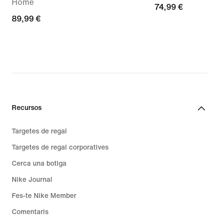
Home
74,99 €
74,99 €
89,99 €
89,99 €
Recursos
Targetes de regal
Targetes de regal corporatives
Cerca una botiga
Nike Journal
Fes-te Nike Member
Comentaris