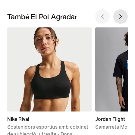
També Et Pot Agradar
Nike Rival
Jordan Flight
Sostenidors esportius amb coixinet
Samarreta Mount
de subjecció ultraalta - Dona