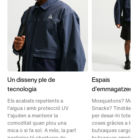
Un disseny ple de
Espais
tecnologia
d'emmagatzema
Els acabats repel·lents a
Mosquetons? Magn
l'aigua i amb protecció UV
Snacks? Tindràs mo
t'ajuden a mantenir la
per desar-hi totes l
comoditat quan plou una
coses gràcies a les
mica o si fa sol. A més, la part
butxaques cargo i l
posterior té obertures de
butxaques amples a