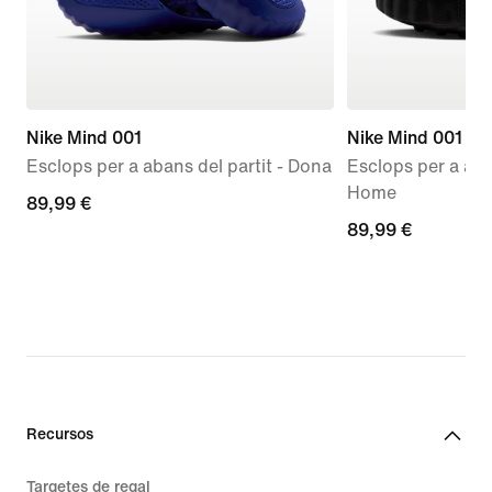
Nike Mind 001
Nike Mind 001
Esclops per a abans del partit - Dona
Esclops per a aban
Home
89,99 €
89,99 €
89,99 €
89,99 €
Recursos
Targetes de regal