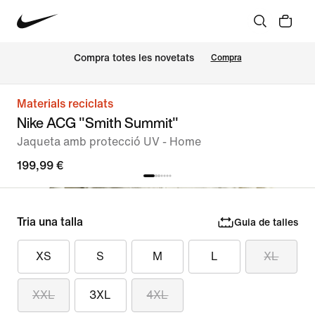
Compra totes les novetats
Compra
Materials reciclats
Nike ACG "Smith Summit"
Jaqueta amb protecció UV - Home
199,99 €
Tria una talla
Guia de talles
XS
S
M
L
XL
XXL
3XL
4XL