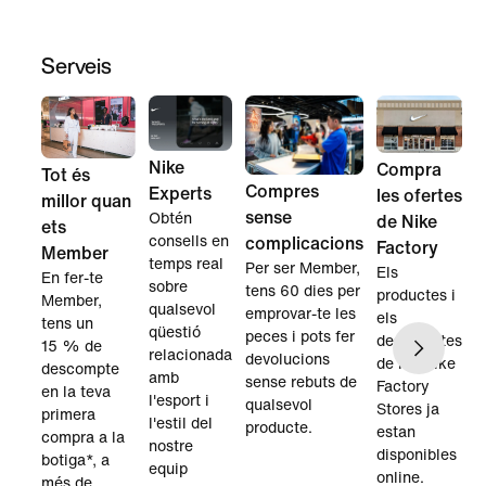
Serveis
Nike
Compra
Tot és
Compres
Experts
les ofertes
millor quan
sense
Obtén
de Nike
ets
consells en
complicacions
Factory
Member
temps real
Per ser Member,
Els
En fer-te
sobre
tens 60 dies per
productes i
Member,
qualsevol
emprovar-te les
els
tens un
qüestió
peces i pots fer
descomptes
15 % de
relacionada
devolucions
de les Nike
descompte
amb
sense rebuts de
Factory
en la teva
l'esport i
qualsevol
Stores ja
primera
l'estil del
producte.
estan
compra a la
nostre
disponibles
botiga*, a
equip
online.
més de