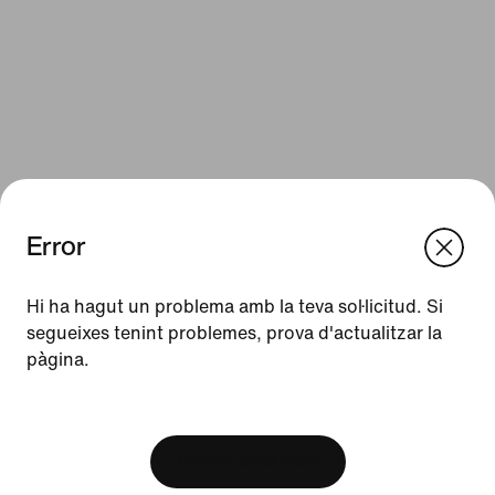
Error
We think you are in United States.
Update your location?
Hi ha hagut un problema amb la teva sol·licitud. Si
Recursos
segueixes tenint problemes, prova d'actualitzar la
pàgina.
Espanya
United States
Targetes de regal
[ Code: D1B61E47 ]
Targetes de regal corporatives
Cerca una botiga
Mostra el carretó
Nike Journal