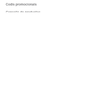
Codis promocionals
Consells de productes
Cercador de sabatilles de running
Ajuda
Empresa
Descomptes de la comunitat
Espanya