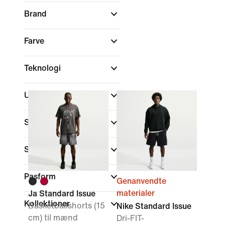
Brand
Farve
Teknologi
Udsalg og tilbud
Størrelse
Sports
(1)
Pasform
Genanvendte
materialer
Ja Standard Issue
Kollektioner
Basketballshorts (15
Nike Standard Issue
cm) til mænd
Dri-FIT-