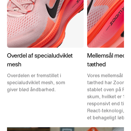
Overdel af specialudviklet
Mellemsål med d
mesh
tæthed
Overdelen er fremstillet i
Vores mellemsål me
specialudviklet mesh, som
tæthed har ZoomX
giver blød åndbarhed.
stablet oven på Rea
skum, hvilket er 1
responsivt end tidli
React-teknologi, hvi
et behageligt løb.