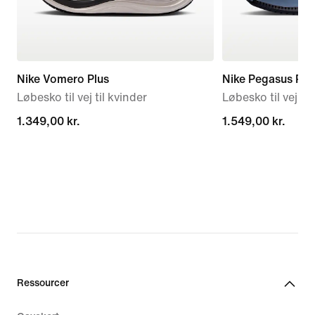
Nike Vomero Plus
Nike Pegasus Pr
Løbesko til vej til kvinder
Løbesko til vej t
1.349,00 kr.
1.349,00 kr.
1.549,00 kr.
1.549,00 kr.
Ressourcer