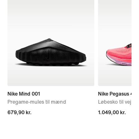
Nike Mind 001
Nike Pegasus 42
Pregame-mules til mænd
Løbesko til vej til
679,90 kr.
679,90 kr.
1.049,00 kr.
1.049,00 kr.