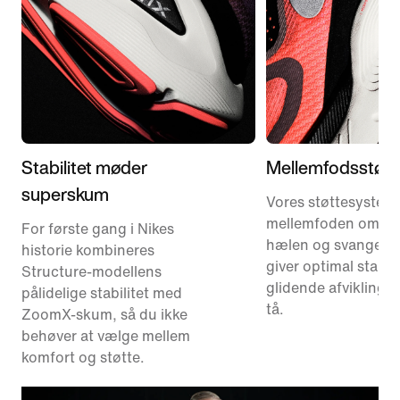
Stabilitet møder
Mellemfodsstøtt
superskum
Vores støttesystem 
mellemfoden omslu
For første gang i Nikes
hælen og svangen, 
historie kombineres
giver optimal stabil
Structure-modellens
glidende afvikling fr
pålidelige stabilitet med
tå.
ZoomX-skum, så du ikke
behøver at vælge mellem
komfort og støtte.