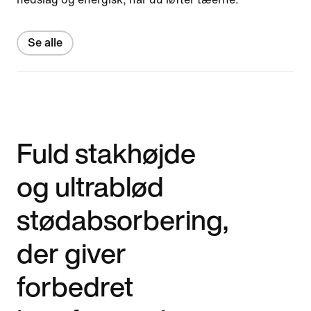
Se alle
Fuld stakhøjde
og ultrablød
stødabsorbering,
der giver
forbedret