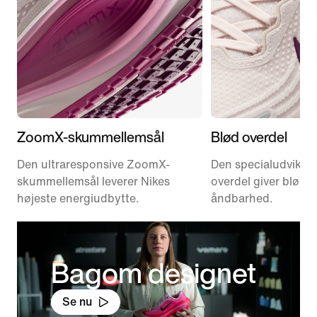
ZoomX-skummellemsål
Blød overdel
Den ultraresponsive ZoomX-
Den specialudvikle
skummellemsål leverer Nikes
overdel giver blød
højeste energiudbytte.
åndbarhed.
Bagom designet
Se nu