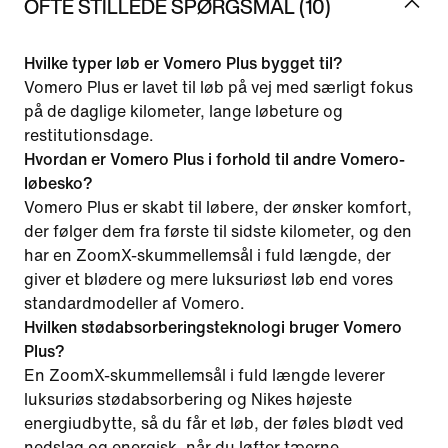
OFTE STILLEDE SPØRGSMÅL (10)
Hvilke typer løb er Vomero Plus bygget til?
Vomero Plus er lavet til løb på vej med særligt fokus
på de daglige kilometer, lange løbeture og
restitutionsdage.
Hvordan er Vomero Plus i forhold til andre Vomero-
løbesko?
Vomero Plus er skabt til løbere, der ønsker komfort,
der følger dem fra første til sidste kilometer, og den
har en ZoomX-skummellemsål i fuld længde, der
giver et blødere og mere luksuriøst løb end vores
standardmodeller af Vomero.
Hvilken stødabsorberingsteknologi bruger Vomero
Plus?
En ZoomX-skummellemsål i fuld længde leverer
luksuriøs stødabsorbering og Nikes højeste
energiudbytte, så du får et løb, der føles blødt ved
nedslag og energisk, når du løfter tæerne.