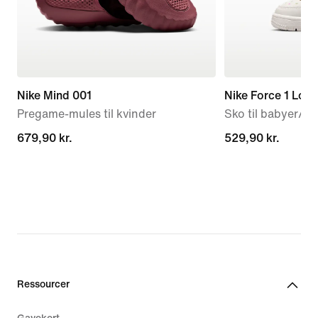
Nike Mind 001
Nike Force 1 Low
Pregame-mules til kvinder
Sko til babyer/s
679,90 kr.
679,90 kr.
529,90 kr.
529,90 kr.
Ressourcer