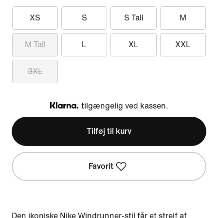
XS
S
S Tall
M
M Tall
L
XL
XXL
3XL
tilgængelig ved kassen.
Klarna
Tilføj til kurv
Favorit
Den ikoniske Nike Windrunner-stil får et strejf af