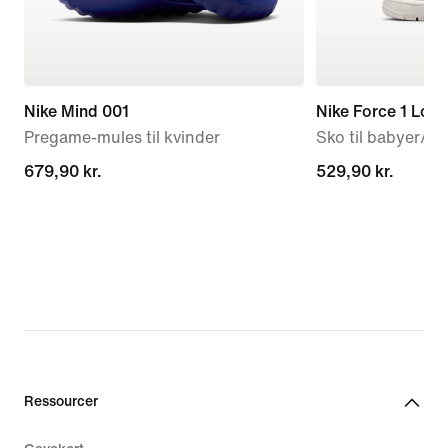
Nike Mind 001
Nike Force 1 Low
Pregame-mules til kvinder
Sko til babyer/s
679,90 kr.
679,90 kr.
529,90 kr.
529,90 kr.
Ressourcer