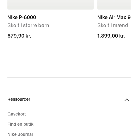
Nike P-6000
Nike Air Max 95 
Sko til større børn
Sko til mænd
679,90 kr.
679,90 kr.
1.399,00 kr.
1.399,00 kr.
Ressourcer
Gavekort
Find en butik
Nike Journal