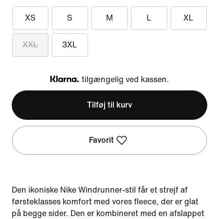
XS
S
M
L
XL
XXL
3XL
tilgængelig ved kassen.
Klarna
Tilføj til kurv
Favorit
Den ikoniske Nike Windrunner-stil får et strejf af
førsteklasses komfort med vores fleece, der er glat
på begge sider. Den er kombineret med en afslappet