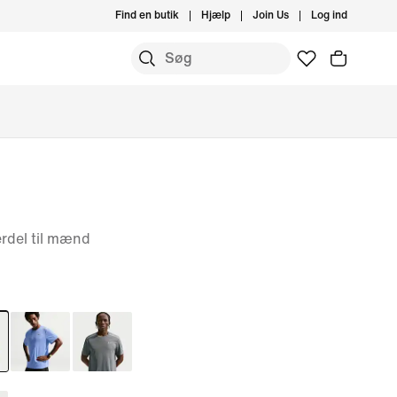
Find en butik
Hjælp
Join Us
Log ind
rdel til mænd