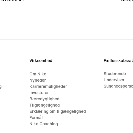
Virksomhed
Fællesskabsrab
Studerende
Om Nike
Underviser
Nyheder
Sundhedsperso
g
Karrieremuligheder
Investorer
Bæredygtighed
Tilgængelighed
Erklæring om tilgængelighed
Formål
Nike Coaching