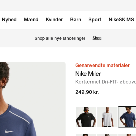
Nyhed
Mænd
Kvinder
Børn
Sport
NikeSKIMS
Shop alle nye lanceringer
Shop
Genanvendte materialer
billede
Nike Miler
1
Kortærmet Dri-FIT-løbeove
af
6
249,90 kr.