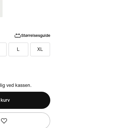
Størrelsesguide
L
XL
ig ved kassen.
l kurv