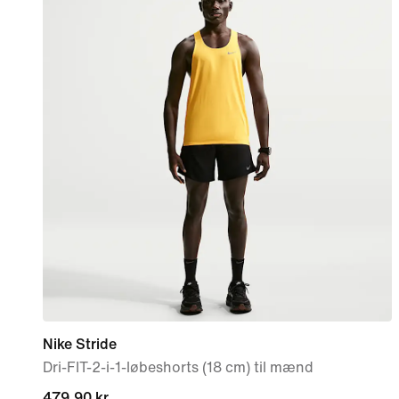
Nike Stride
Dri-FIT-2-i-1-løbeshorts (18 cm) til mænd
479,90 kr.
479,90 kr.