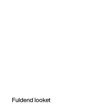
Fuldend looket
Item 3 of 4