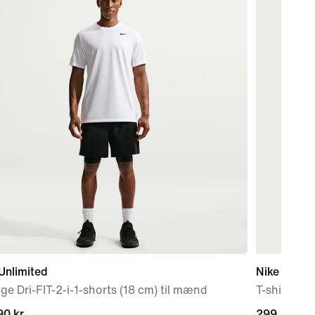
Unlimited
Nike Sport
ige Dri-FIT-2-i-1-shorts (18 cm) til mænd
T-shirt til
0 kr.
0 kr.
299,90 kr.
299,90 kr.