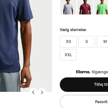
Vælg størrelse
XS
S
M
XXL
tilgængel
Klarna
Tilføj ti
Favorit