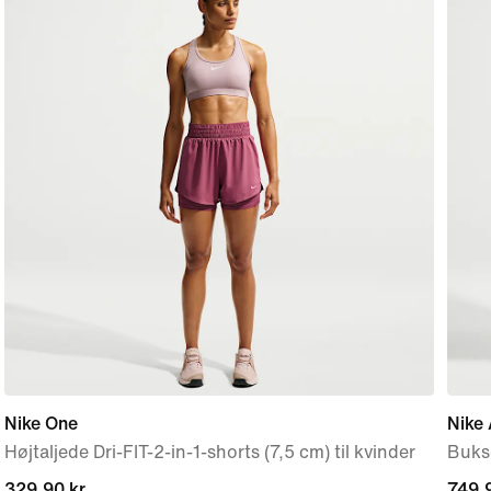
Nike One
Nike 
Højtaljede Dri-FIT-2-in-1-shorts (7,5 cm) til kvinder
Bukse
329,90 kr.
329,90 kr.
749,9
749,9