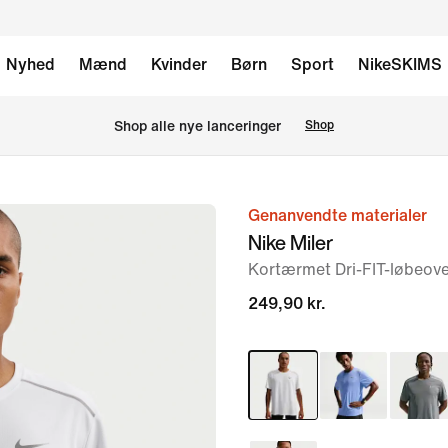
Nyhed
Mænd
Kvinder
Børn
Sport
NikeSKIMS
Shop alle nye lanceringer
Shop
Genanvendte materialer
billede
Nike Miler
1
Kortærmet Dri-FIT-løbeove
af
6
249,90 kr.