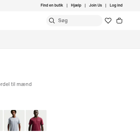
Find en butik
Hjælp
Join Us
Log ind
rdel til mænd