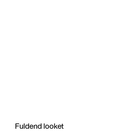
Fuldend looket
Item 3 of 22