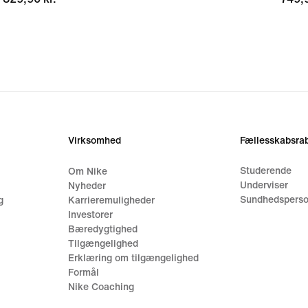
Virksomhed
Fællesskabsrab
Studerende
Om Nike
Underviser
Nyheder
Sundhedsperso
g
Karrieremuligheder
Investorer
Bæredygtighed
Tilgængelighed
Erklæring om tilgængelighed
Formål
Nike Coaching