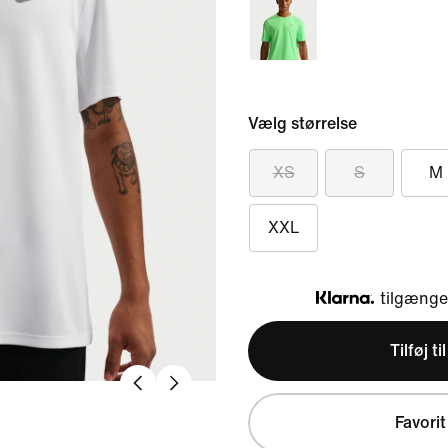
Vælg størrelse
XS
S
M
XXL
tilgængel
Klarna
Tilføj ti
Favorit