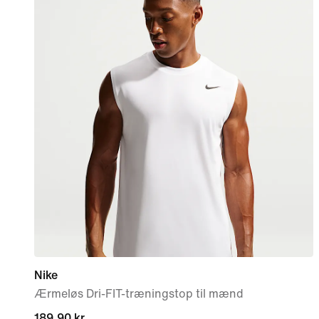
Nike
Ærmeløs Dri-FIT-træningstop til mænd
189,90 kr.
189,90 kr.