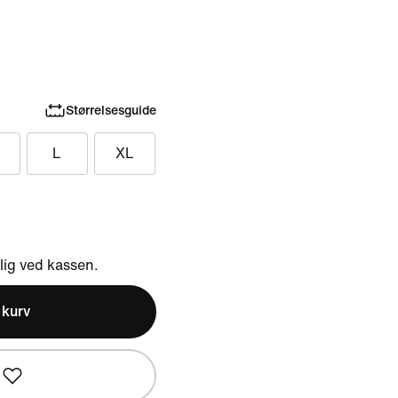
Størrelsesguide
L
XL
ig ved kassen.
l kurv