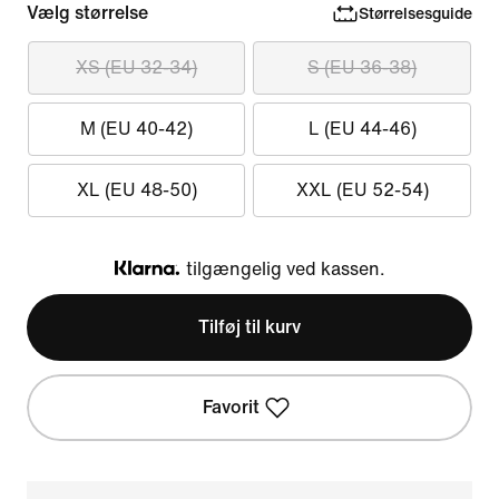
Vælg størrelse
Størrelsesguide
XS (EU 32-34)
S (EU 36-38)
M (EU 40-42)
L (EU 44-46)
XL (EU 48-50)
XXL (EU 52-54)
tilgængelig ved kassen.
Klarna
Tilføj til kurv
Favorit