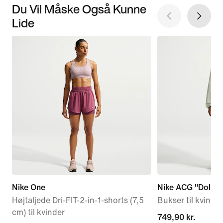
Du Vil Måske Også Kunne
Lide
Nike One
Nike ACG "Dolomi
Højtaljede Dri-FIT-2-in-1-shorts (7,5
Bukser til kvinder
cm) til kvinder
749,90 kr.
749,90 kr.