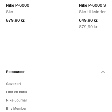
Nike P-6000
Nike P-6000 SE
Sko
Sko til kvinder
879,90 kr.
879,90 kr.
current
649,90 kr.
879,90 kr.
price
649,90 kr.,
original
price
879,90 kr.
Ressourcer
Gavekort
Find en butik
Nike Journal
Bliv Member