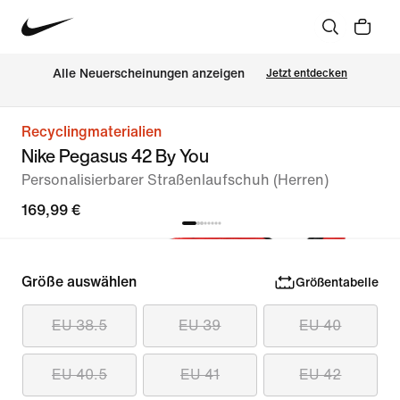
Alle Neuerscheinungen anzeigen
Jetzt entdecken
Recyclingmaterialien
Nike Pegasus 42 By You
Personalisierbarer Straßenlaufschuh (Herren)
169,99 €
Größe auswählen
Größentabelle
EU 38.5
EU 39
EU 40
EU 40.5
EU 41
EU 42