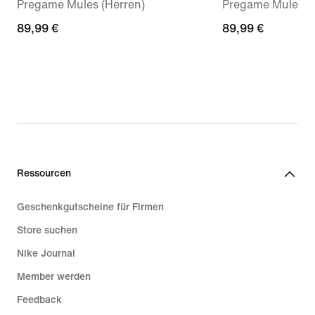
Pregame Mules (Herren)
Pregame Mule (D
89,99 €
89,99 €
89,99 €
89,99 €
Ressourcen
Geschenkgutscheine für Firmen
Store suchen
Nike Journal
Member werden
Feedback