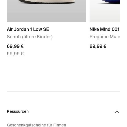
Air Jordan 1 Low SE
Nike Mind 001
Schuh (ältere Kinder)
Pregame Mule (D
current
69,99 €
89,99 €
89,99 €
99,99 €
price
69,99 €,
original
price
99,99 €
Ressourcen
Geschenkgutscheine für Firmen