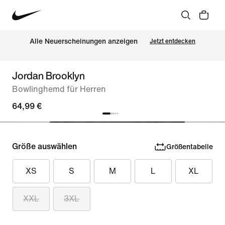
Alle Neuerscheinungen anzeigen
Jetzt entdecken
Jordan Brooklyn
Bowlinghemd für Herren
64,99 €
Größe auswählen
Größentabelle
XS
S
M
L
XL
XXL
3XL