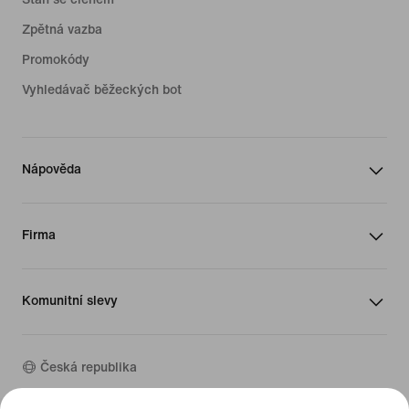
Zpětná vazba
Promokódy
Vyhledávač běžeckých bot
Nápověda
Firma
Komunitní slevy
Česká republika