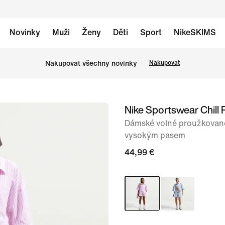
Novinky
Muži
Ženy
Děti
Sport
NikeSKIMS
Nakupovat všechny novinky
Nakupovat
Nike Sportswear Chill 
obrázek
1
Dámské volné proužkované
vysokým pasem
ze
6
44,99 €