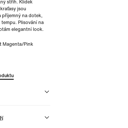
ný střih. Klídek
kraťasy jsou
 a příjemný na dotek,
 tempu. Plisování na
otám elegantní look.
t Magenta/Pink
oduktu
ží