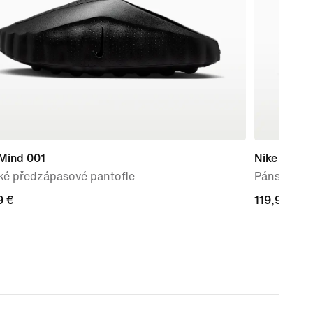
 Mind 001
Nike Ava X
ké předzápasové pantofle
Pánské bo
9 €
9 €
119,99 €
119,99 €