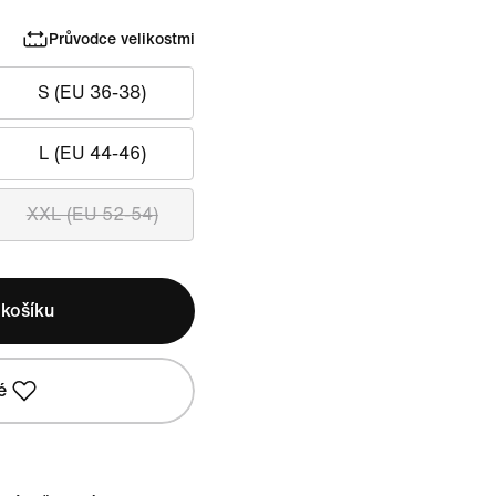
Průvodce velikostmi
S (EU 36-38)
L (EU 44-46)
XXL (EU 52-54)
 košíku
é