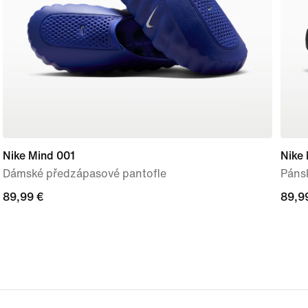
Nike Mind 001
Nike
Dámské předzápasové pantofle
Páns
89,99 €
89,99 €
89,9
89,9