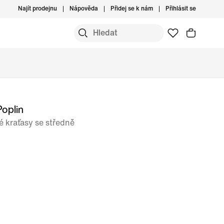
Najít prodejnu
Nápověda
Přidej se k nám
Přihlásit se
Poplin
 kraťasy se středně