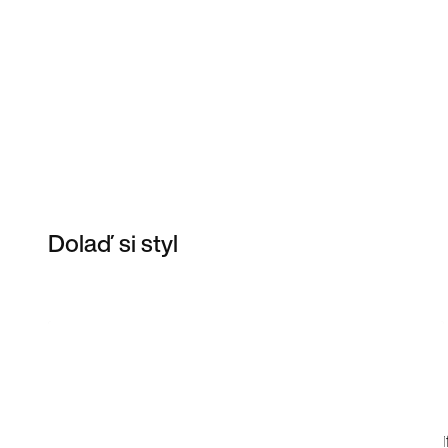
Dolaď si styl
Item 3 of 5
Nakupovat model