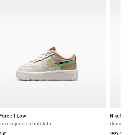
Force 1 Low
NikeSKIMS 
pro kojence a batolata
Dámské bo
9 €
9 €
159,99 €
159,99 €