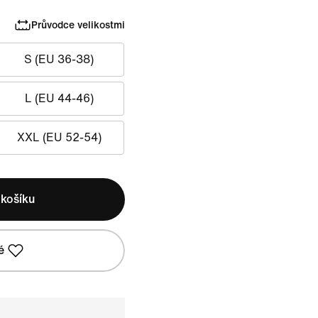
Průvodce velikostmi
S (EU 36-38)
L (EU 44-46)
XXL (EU 52-54)
 košíku
é