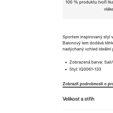
100 % produktu tvoří tk
vlák
Sportem inspirovaný styl 
Balonový lem dodává téhle
nadýchaný vzhled ideální p
Zobrazená barva:
Sail
Styl:
IQ0061-133
Zobrazit podrobnosti o pr
Velikost a střih