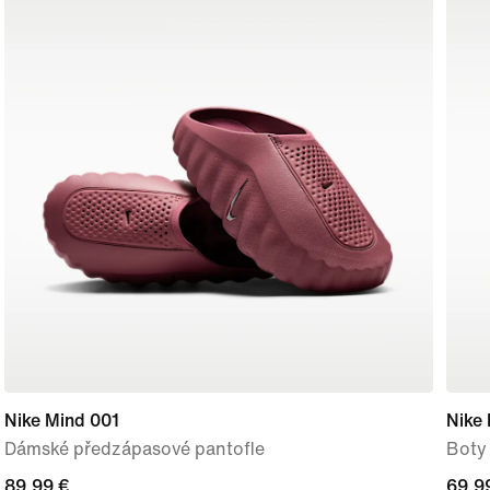
Nike Mind 001
Nike 
Dámské předzápasové pantofle
Boty 
89,99 €
89,99 €
69,9
69,9