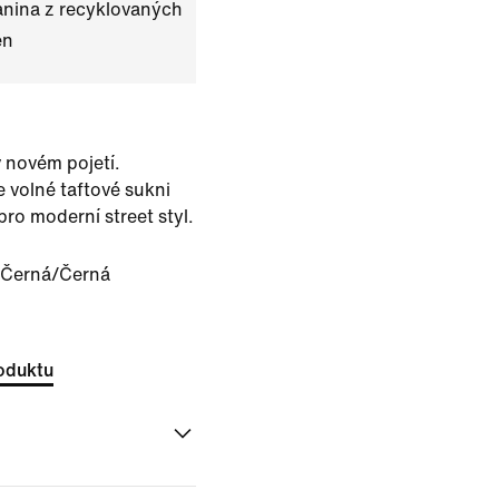
anina z recyklovaných
en
v novém pojetí.
 volné taftové sukni
ro moderní street styl.
/Černá/Černá
oduktu