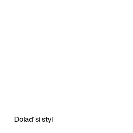
Dolaď si styl
Item 3 of 20