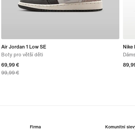
Air Jordan 1 Low SE
Nike
Boty pro větší děti
Dáms
current
69,99 €
89,9
89,9
99,99 €
price
69,99 €,
original
price
99,99 €
Firma
Komunitní slev