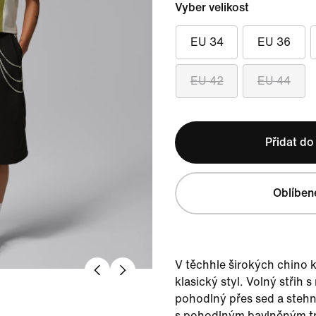
Vyber velikost
EU 34
EU 36
EU 42
EU 44
Přidat do
Oblíben
V těchhle širokých chino 
klasický styl. Volný střih 
pohodlný přes sed a stehn
s pohodlným bavlněným t