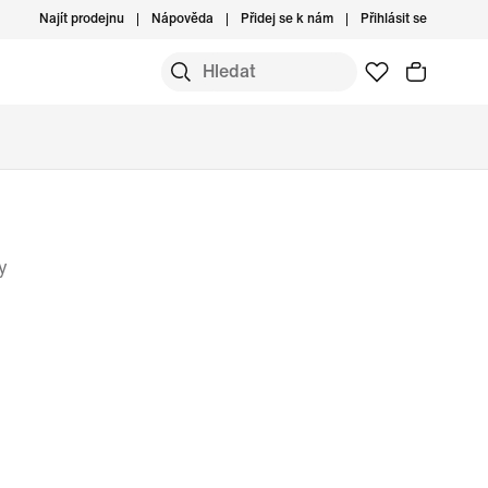
Najít prodejnu
Nápověda
Přidej se k nám
Přihlásit se
y