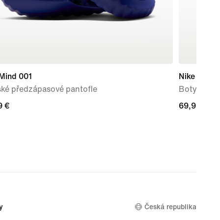
 Mind 001
Nike Force
ké předzápasové pantofle
Boty pro k
9 €
9 €
69,99 €
69,99 €
y
Česká republika