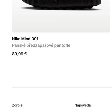
Nike Mind 001
Pánské předzápasové pantofle
89,99 €
89,99 €
Zdroje
Nápověda