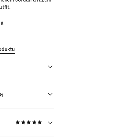
tfit.
ná
oduktu
ží