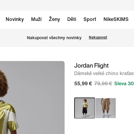
Novinky
Muži
Ženy
Děti
Sport
NikeSKIMS
Nakupovat všechny novinky
Nakupovat
Jordan Flight
obrázek
1
Dámské velké chino kraťas
ze
55,99 €
79,99 €
Sleva 30
6