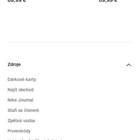
89,99 €
89,99 €
69,99 €
69,99 €
Zdroje
Dárkové karty
Najít obchod
Nike Journal
Staň se členem
Zpětná vazba
Promokódy