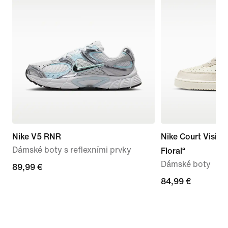
Nike V5 RNR
Nike Court Visio
Dámské boty s reflexními prvky
Floral“
Dámské boty
89,99 €
89,99 €
84,99 €
84,99 €