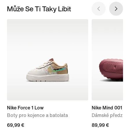
Může Se Ti Taky Líbit
Nike Force 1 Low
Nike Mind 001
Boty pro kojence a batolata
Dámské předzápa
69,99 €
69,99 €
89,99 €
89,99 €