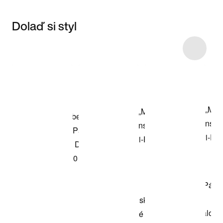
Dolaď si styl
Item 3 of 4
Nakupovat
model