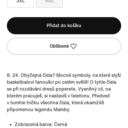
3XL
4XL
Přidat do košíku
Oblíbené
8. 24. Obyčejná čísla? Mocné symboly, na které slyší
basketbaloví fanoušci po celém světě! O tyhle čísla
se při rozdávání dresů poperete. Vysněný cíl, na
kterém pracuješ, si nastavíš v telefonu. Předveď
v tomhle tričku všechna čísla, která okamžitě
připomenou legendu Mamby.
Zobrazená barva:
Černá