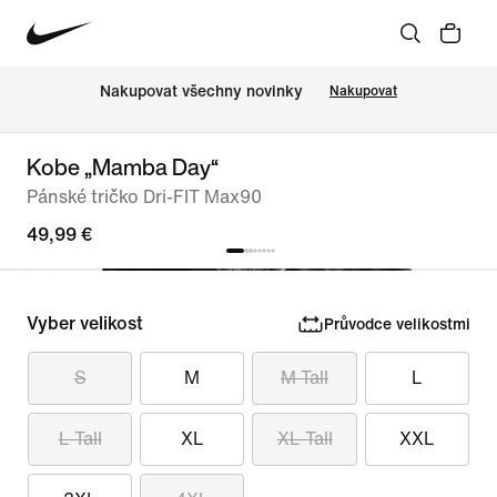
Nakupovat všechny novinky
Nakupovat
Kobe „Mamba Day“
Pánské tričko Dri-FIT Max90
49,99 €
Vyber velikost
Průvodce velikostmi
S
M
M Tall
L
L Tall
XL
XL Tall
XXL