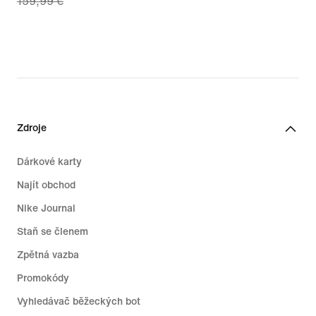
159,99 €
price
111,99 €,
original
price
159,99 €
Zdroje
Dárkové karty
Najít obchod
Nike Journal
Staň se členem
Zpětná vazba
Promokódy
Vyhledávač běžeckých bot