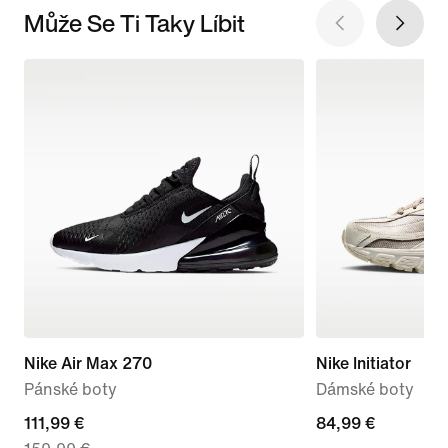
Může Se Ti Taky Líbit
Nike Air Max 270
Nike Initiator
Pánské boty
Dámské boty
current
111,99 €
84,99 €
84,99 €