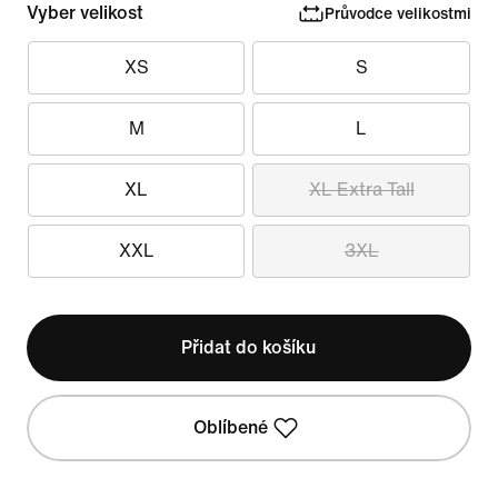
Vyber velikost
Průvodce velikostmi
XS
S
M
L
XL
XL Extra Tall
XXL
3XL
Přidat do košíku
Oblíbené