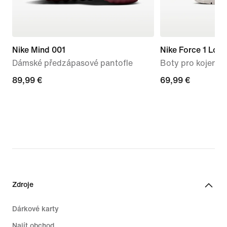
Nike Mind 001
Nike Force 1 Low
Dámské předzápasové pantofle
Boty pro kojence
89,99 €
89,99 €
69,99 €
69,99 €
Zdroje
Dárkové karty
Najít obchod