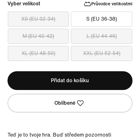
Vyber velikost
Průvodce velikostmi
XS (EU 32-34)
S (EU 36-38)
M (EU 40-42)
L (EU 44-46)
XL (EU 48-50)
XXL (EU 52-54)
Přidat do košíku
Oblíbené
Teď je to tvoje hra. Buď středem pozornosti