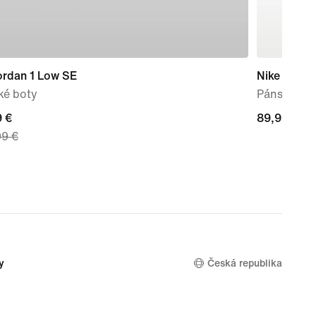
ordan 1 Low SE
Nike Mind 
ké boty
Pánské pře
nt
9 €
89,99 €
89,99 €
99 €
 €,
nal
99 €
y
Česká republika