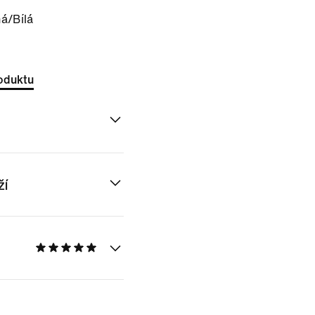
á/Bílá
oduktu
ží