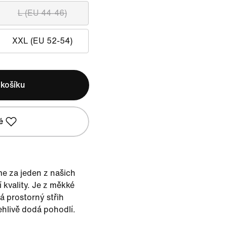
L (EU 44-46)
XXL (EU 52-54)
 košíku
é
 za jeden z našich
 kvality. Je z měkké
á prostorný střih
ehlivě dodá pohodlí.