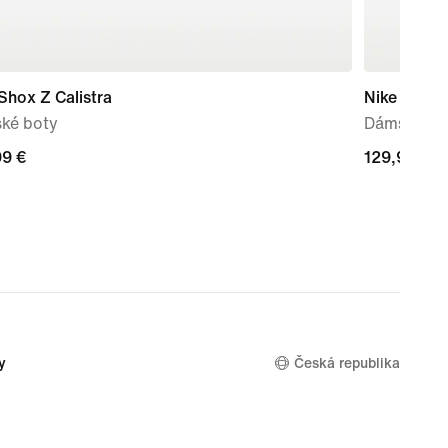
Shox Z Calistra
Nike Air M
ké boty
Dámské bot
99 €
99 €
129,99 €
129,99 €
y
Česká republika