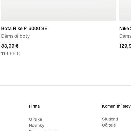
Bota Nike P-6000 SE
Nike 
Dámské boty
Dáms
current
83,99 €
129,
129,
119,99 €
price
83,99 €,
original
price
119,99 €
Firma
Komunitní slev
Studenti
O Nike
Učitelé
Novinky