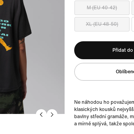
M (EU 40-42)
XL (EU 48-50)
Přidat do
Oblíben
Ne náhodou ho považujeme
klasických kousků nejvyšší
bavlny střední gramáže, m
a mírné splývá, takže spol