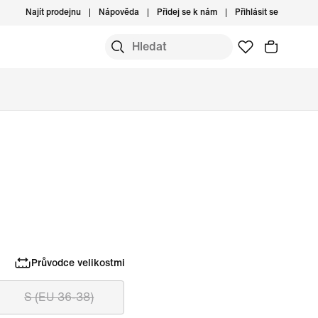
Najít prodejnu
Nápověda
Přidej se k nám
Přihlásit se
Průvodce velikostmi
S (EU 36-38)