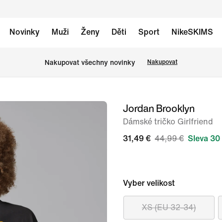
Novinky
Muži
Ženy
Děti
Sport
NikeSKIMS
Nakupovat všechny novinky
Nakupovat
Jordan Brooklyn
obrázek
1
Dámské tričko Girlfriend
ze
31,49 €
44,99 €
Sleva 30
7
Vyber velikost
XS (EU 32-34)