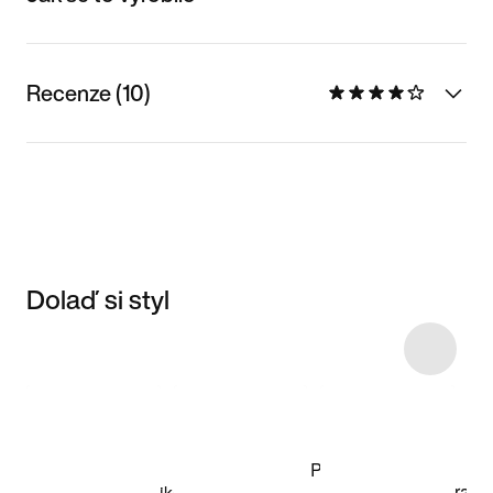
Recenze (10)
Dolaď si styl
Item 3 of 15
Nakupovat
model