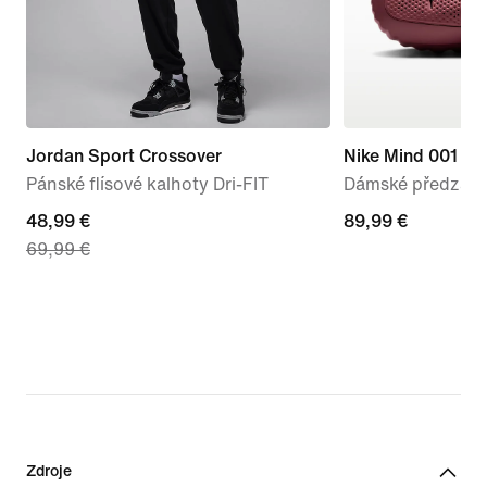
Jordan Sport Crossover
Nike Mind 001
Pánské flísové kalhoty Dri-FIT
Dámské předzápa
current
48,99 €
89,99 €
89,99 €
69,99 €
price
48,99 €,
original
price
69,99 €
Zdroje