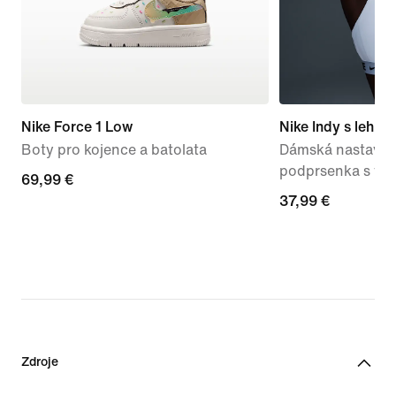
Nike Force 1 Low
Nike Indy s lehko
Boty pro kojence a batolata
Dámská nastavite
podprsenka s vy
69,99 €
69,99 €
37,99 €
37,99 €
Zdroje