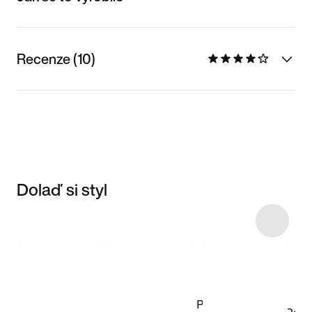
Recenze (10)
Dolaď si styl
Item 3 of 23
Nakupovat
model