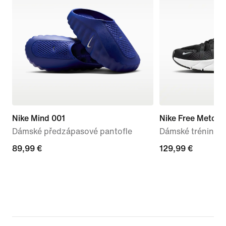
Nike Mind 001
Nike Free Metcon
Dámské předzápasové pantofle
Dámské tréninko
89,99 €
89,99 €
129,99 €
129,99 €