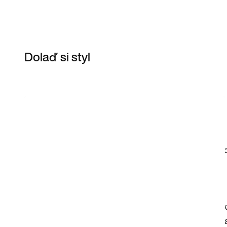
Dolaď si styl
Item 3 of 3