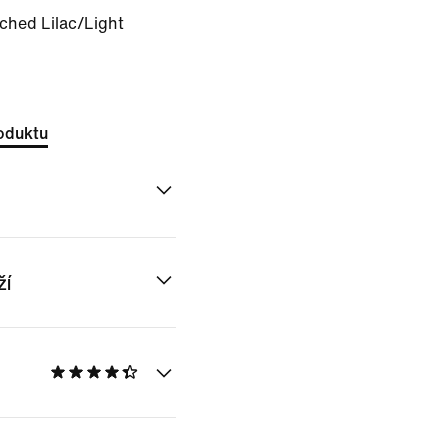
ched Lilac/Light
oduktu
ží