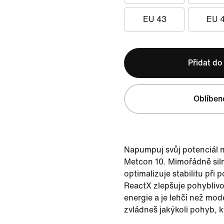
EU 43
EU 
Přidat do
Oblíben
Napumpuj svůj potenciál n
Metcon 10. Mimořádně siln
optimalizuje stabilitu při p
ReactX zlepšuje pohyblivo
energie a je lehčí než mod
zvládneš jakýkoli pohyb, k