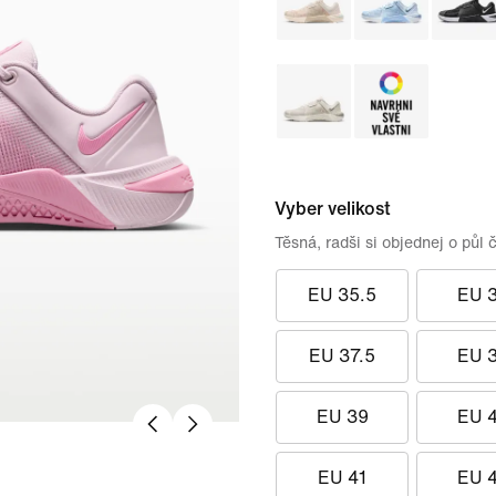
Vyber velikost
Těsná, radši si objednej o půl č
EU 35.5
EU 
EU 37.5
EU 
EU 39
EU 
EU 41
EU 