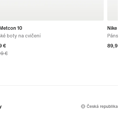
 Metcon 10
Nike Mind 
ké boty na cvičení
Pánské pře
nt
9 €
89,99 €
89,99 €
99 €
9 €,
nal
99 €
y
Česká republika