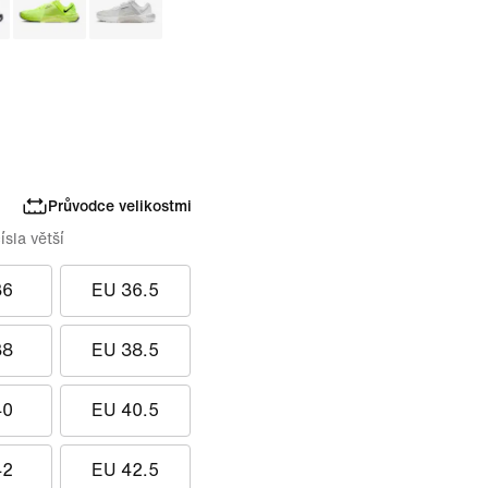
Průvodce velikostmi
ísla větší
36
EU 36.5
38
EU 38.5
40
EU 40.5
42
EU 42.5