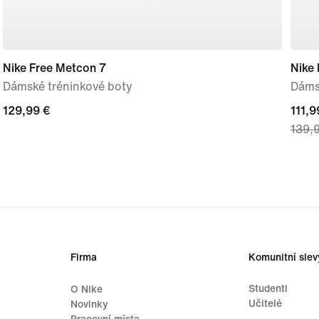
Nike Free Metcon 7
Nike
Dámské tréninkové boty
Dáms
129,99 €
129,99 €
curre
111,9
139,
price
111,9
origi
price
139,
Firma
Komunitní slev
Studenti
O Nike
Učitelé
Novinky