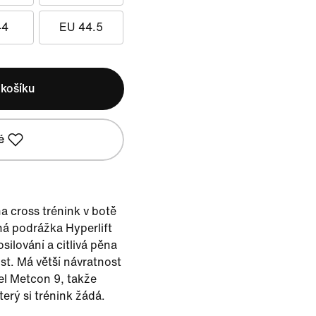
44
EU 44.5
 košíku
é
a cross trénink v botě
á podrážka Hyperlift
osilování a citlivá pěna
st. Má větší návratnost
el Metcon 9, takže
terý si trénink žádá.