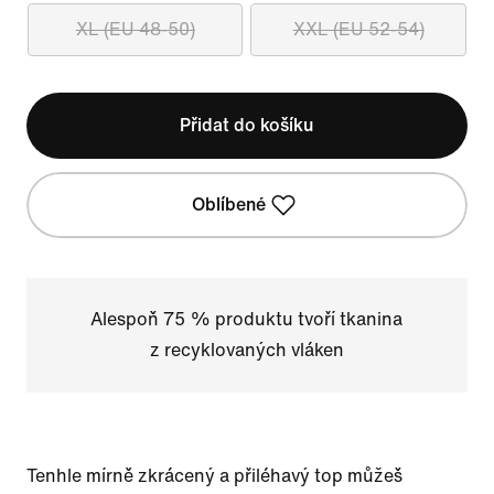
XL (EU 48-50)
XXL (EU 52-54)
Přidat do košíku
Oblíbené
Alespoň 75 % produktu tvoří tkanina
z recyklovaných vláken
Tenhle mírně zkrácený a přiléhavý top můžeš