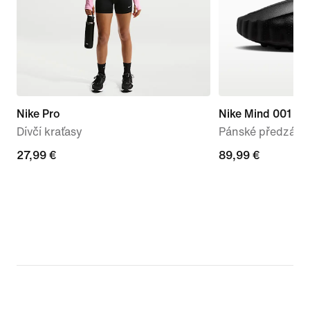
Nike Pro
Nike Mind 001
Dívčí kraťasy
Pánské předzápa
27,99 €
27,99 €
89,99 €
89,99 €