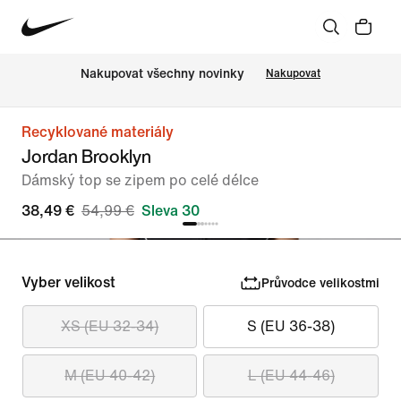
Nakupovat všechny novinky
Nakupovat
Recyklované materiály
Jordan Brooklyn
Dámský top se zipem po celé délce
38,49 €
54,99 €
Sleva 30
Vyber velikost
Průvodce velikostmi
XS (EU 32-34)
S (EU 36-38)
M (EU 40-42)
L (EU 44-46)