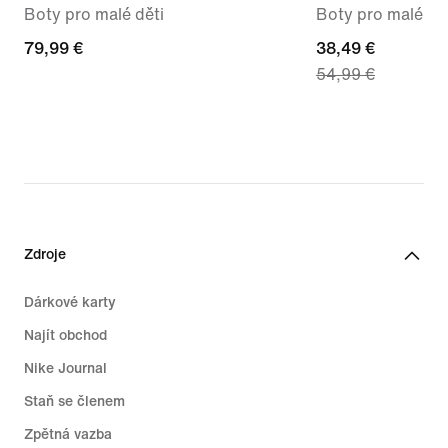
Boty pro malé děti
Boty pro malé dě
79,99 €
79,99 €
current
38,49 €
54,99 €
price
38,49 €,
original
price
54,99 €
Zdroje
Dárkové karty
Najít obchod
Nike Journal
Staň se členem
Zpětná vazba