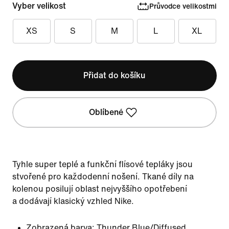
Vyber velikost
Průvodce velikostmi
XS
S
M
L
XL
Přidat do košíku
Oblíbené
Tyhle super teplé a funkční flísové tepláky jsou
stvořené pro každodenní nošení. Tkané díly na
kolenou posilují oblast nejvyššího opotřebení
a dodávají klasický vzhled Nike.
Zobrazená barva:
Thunder Blue/Diffused