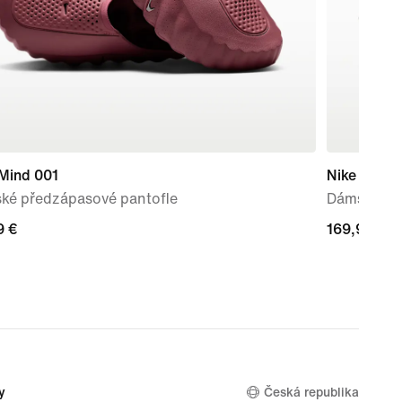
 Mind 001
Nike Zoom 
ké předzápasové pantofle
Dámské sil
9 €
9 €
169,99 €
169,99 €
y
Česká republika