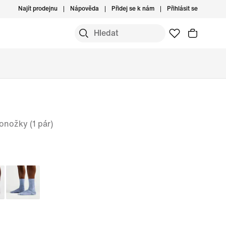
Najít prodejnu
Nápověda
Přidej se k nám
Přihlásit se
onožky (1 pár)