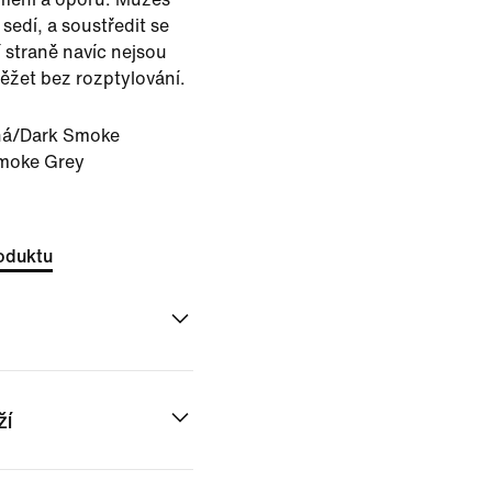
sedí, a soustředit se
í straně navíc nejsou
ěžet bez rozptylování.
ná/Dark Smoke
moke Grey
oduktu
ží