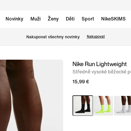
Novinky
Muži
Ženy
Děti
Sport
NikeSKIMS
Nakupovat všechny novinky
Nakupovat
Nike Run Lightweight
obrázek
1
Středně vysoké běžecké p
ze
15,99 €
7