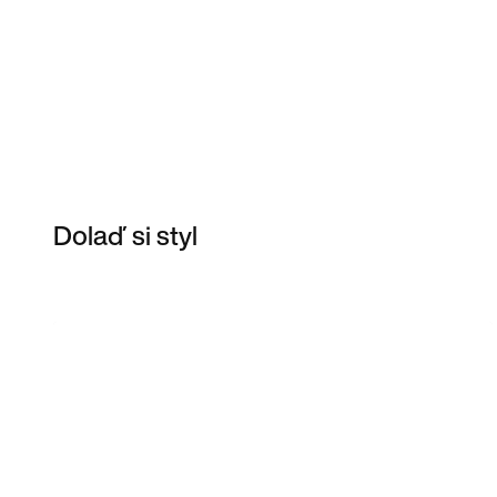
Dolaď si styl
Item 3 of 83