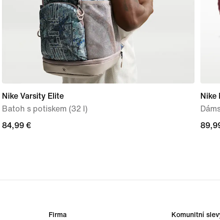
Nike Varsity Elite
Nike
Batoh s potiskem (32 l)
Dáms
84,99 €
84,99 €
89,9
89,9
Firma
Komunitní slev