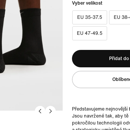
Vyber velikost
EU 35-37.5
EU 38-
EU 47-49.5
Přidat do
Oblíben
Představujeme nejnovější
Jsou navržené tak, aby tě
pokročilou technologii odv
a strategicky umístěné tl