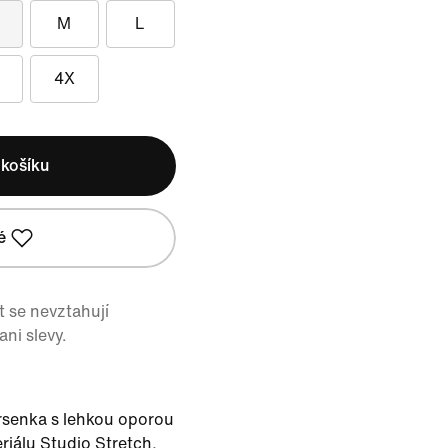
M
L
4X
 košíku
é
 se nevztahují
ni slevy.
rsenka s lehkou oporou
riálu Studio Stretch,