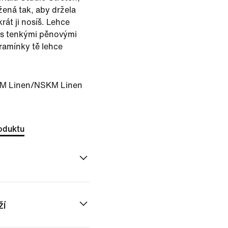
ržená tak, aby držela
krát ji nosíš. Lehce
 s tenkými pěnovými
ramínky tě lehce
M Linen/NSKM Linen
oduktu
ží