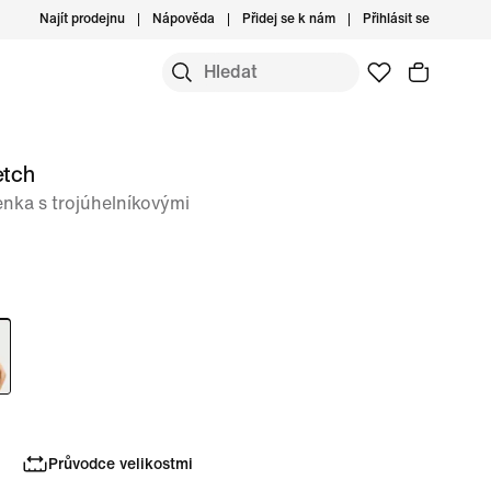
Najít prodejnu
Nápověda
Přidej se k nám
Přihlásit se
etch
nka s trojúhelníkovými
Průvodce velikostmi