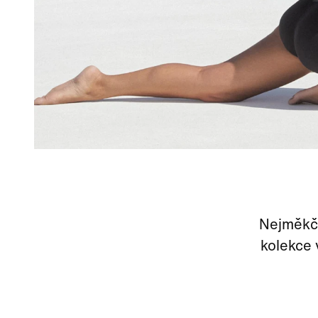
Nejměkčí
kolekce 