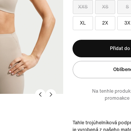
XXS
XS
S
XL
2X
3X
Přidat do
Oblíben
Na tenhle produkt
promoakce a
Tahle trojúhelníková podp
je vyrobená z našeho mate