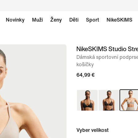
Novinky
Muži
Ženy
Děti
Sport
NikeSKIMS
NikeSKIMS Studio Str
obrázek
1
Dámská sportovní podprse
košíčky
ze
8
64,99 €
Vyber velikost