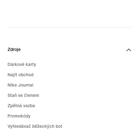
52,49 €,
original
price
74,99 €
Zdroje
Dárkové karty
Najít obchod
Nike Journal
Staň se členem
Zpětná vazba
Promokódy
Vyhledávač běžeckých bot