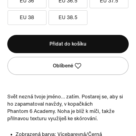
EU 36
EU 36.5
EU 37.5
EU 38
EU 38.5
Přidat do košíku
Oblíbené
Svět nezná tvoje jméno… zatím. Postarej se, aby si
ho zapamatoval navždy, v kopačkách
Phantom 6 Academy. Noha je blíž k míči, takže
přilnavou texturu využiješ ke skórování.
Zobrazená barva:
Vícebarevná/Černá