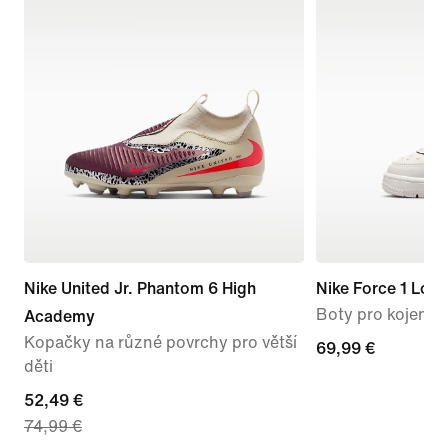
Nike United Jr. Phantom 6 High
Nike Force 1 Low
Boty pro kojence
Academy
Kopačky na různé povrchy pro větší
69,99 €
69,99 €
děti
current
52,49 €
74,99 €
price