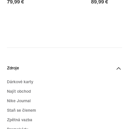
79,99 €
79,99 €
89,99 €
89,99 €
Zdroje
Dárkové karty
Najít obchod
Nike Journal
Staň se členem
Zpětná vazba