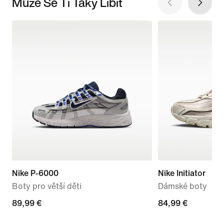
Může Se Ti Taky Líbit
Nike P-6000
Nike Initiator
Boty pro větší děti
Dámské boty
89,99 €
89,99 €
84,99 €
84,99 €