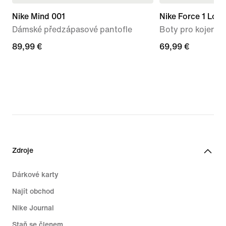
Nike Mind 001
Nike Force 1 Low
Dámské předzápasové pantofle
Boty pro kojence
89,99 €
89,99 €
69,99 €
69,99 €
Zdroje
Dárkové karty
Najít obchod
Nike Journal
Staň se členem