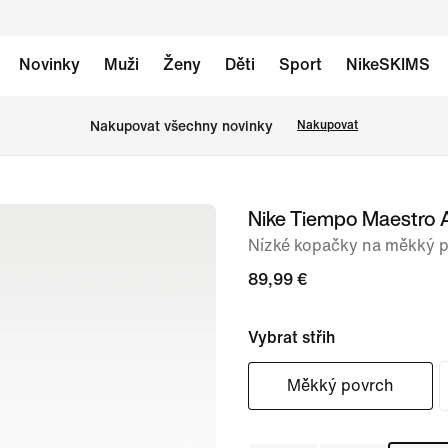
Novinky
Muži
Ženy
Děti
Sport
NikeSKIMS
Nakupovat všechny novinky
Nakupovat
Nike Tiempo Maestro
obrázek
1
Nízké kopačky na měkký 
ze
89,99 €
10
Vybrat střih
Měkký povrch