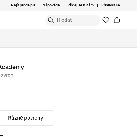
Najít prodejnu
Nápověda
Přidej se k nám
Přihlásit se
 Academy
povrch
Různé povrchy