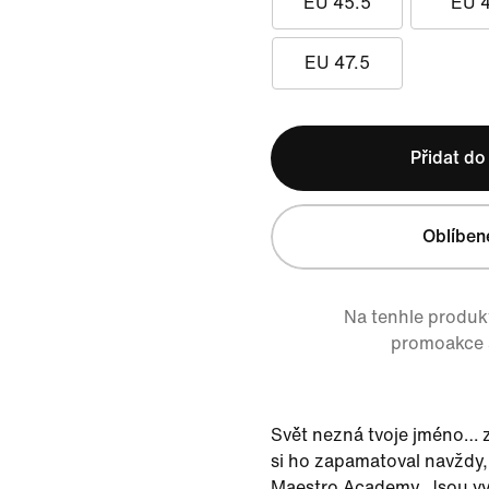
EU 45.5
EU 
EU 47.5
Přidat do
Oblíben
Na tenhle produkt
promoakce a
Svět nezná tvoje jméno… z
si ho zapamatoval navždy
Maestro Academy. Jsou vy