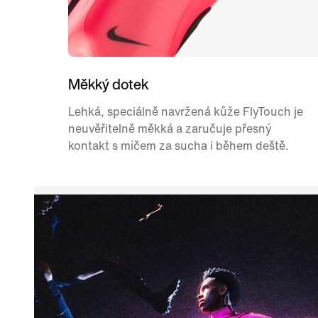
Měkký dotek
Lehká, speciálně navržená kůže FlyTouch je
neuvěřitelně měkká a zaručuje přesný
kontakt s míčem za sucha i během deště.