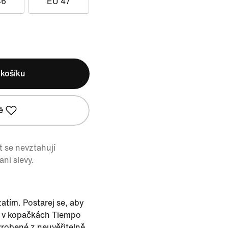
46
EU 47
 košíku
é
 se nevztahují
ni slevy.
atím. Postarej se, aby
, v kopačkách Tiempo
robené z neuvěřitelně