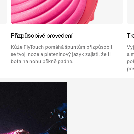
Přizpůsobivé provedení
Tr
Kůže FlyTouch pomáhá špuntům přizpůsobit
Vyj
se tvojí noze a pleteninový jazyk zajistí, že ti
a m
bota na nohu pěkně padne.
po
po