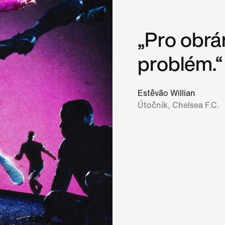
„Pro obrá
problém.“
Estêvão Willian
Útočník, Chelsea F.C.