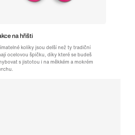
akce na hřišti
ímatelné kolíky jsou delší než ty tradiční
ají ocelovou špičku, díky které se budeš
hybovat s jistotou i na měkkém a mokrém
vrchu.