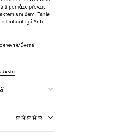
á ti pomůže převzít
aktem s míčem. Tahle
s technologií Anti-
barevná/Černá
oduktu
ží