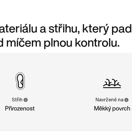
eriálu a střihu, který pa
ad míčem plnou kontrolu.
Střih
Navržené na
Přirozenost
Měkký povrch