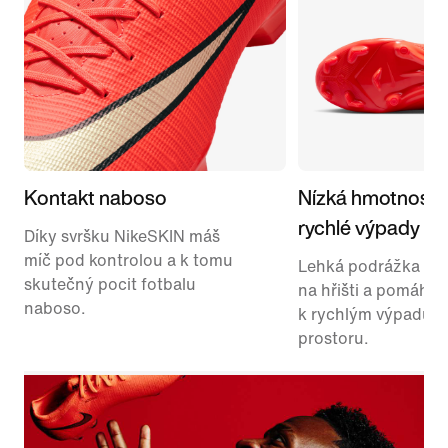
Kontakt naboso
Nízká hmotnost 
rychlé výpady
Díky svršku NikeSKIN máš
míč pod kontrolou a k tomu
Lehká podrážka skv
skutečný pocit fotbalu
na hřišti a pomáhá t
naboso.
k rychlým výpadům
prostoru.