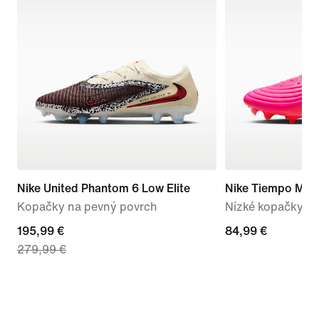
Nike United Phantom 6 Low Elite
Nike Tiempo Mae
Kopačky na pevný povrch
Nízké kopačky na
current
195,99 €
84,99 €
84,99 €
279,99 €
price
195,99 €,
original
price