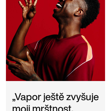
„Vapor ještě zvyšuje
moji mrštnost,