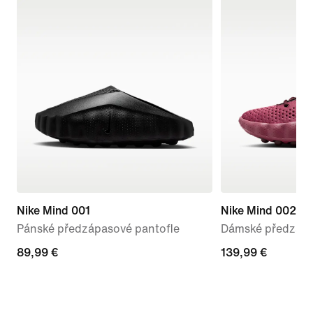
Nike Mind 001
Nike Mind 002
Pánské předzápasové pantofle
Dámské předzápa
89,99 €
89,99 €
139,99 €
139,99 €