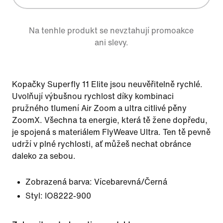
Na tenhle produkt se nevztahují promoakce
ani slevy.
Kopačky Superfly 11 Elite jsou neuvěřitelně rychlé.
Uvolňují výbušnou rychlost díky kombinaci
pružného tlumení Air Zoom a ultra citlivé pěny
ZoomX. Všechna ta energie, která tě žene dopředu,
je spojená s materiálem FlyWeave Ultra. Ten tě pevně
udrží v plné rychlosti, ať můžeš nechat obránce
daleko za sebou.
Zobrazená barva:
Vícebarevná/Černá
Styl:
IO8222-900