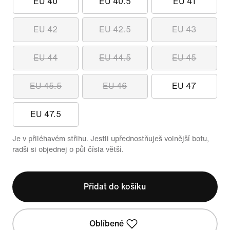
EU 40
EU 40.5
EU 41
EU 42
EU 42.5
EU 43
EU 44
EU 44.5
EU 45
EU 45.5
EU 46
EU 47
EU 47.5
Je v přiléhavém střihu. Jestli upřednostňuješ volnější botu,
radši si objednej o půl čísla větší.
Přidat do košíku
Oblíbené