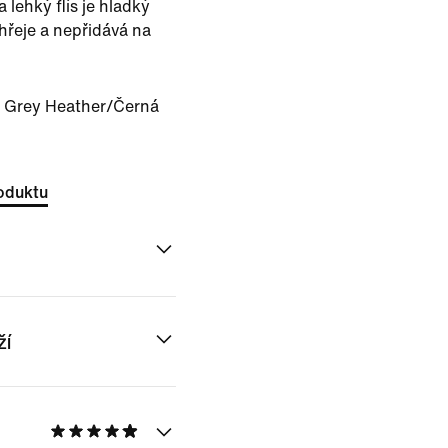
 lehký flís je hladký
 hřeje a nepřidává na
 Grey Heather/Černá
oduktu
ží