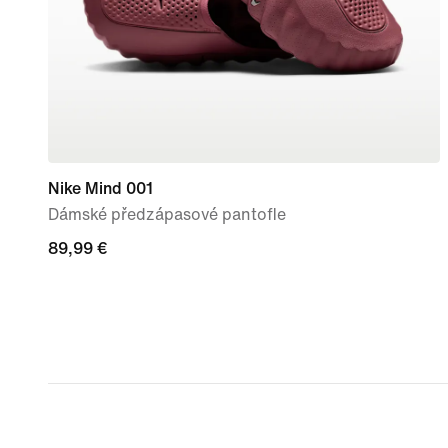
Nike Mind 001
Dámské předzápasové pantofle
89,99 €
89,99 €