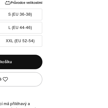
Průvodce velikostmi
S (EU 36-38)
L (EU 44-46)
XXL (EU 52-54)
 košíku
é
cí má přiléhavý a