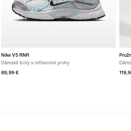
Nike V5 RNR
Pruž
Dámské boty s reflexními prvky
Dáms
89,99 €
89,99 €
119,9
119,9