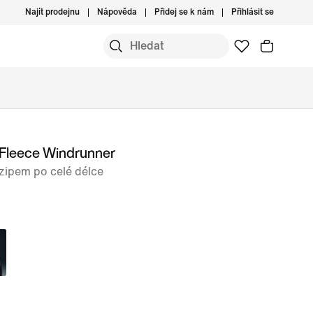
Najít prodejnu
Nápověda
Přidej se k nám
Přihlásit se
 Fleece Windrunner
zipem po celé délce