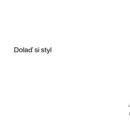
Dolaď si styl
Item 3 of 7
Nakupovat model