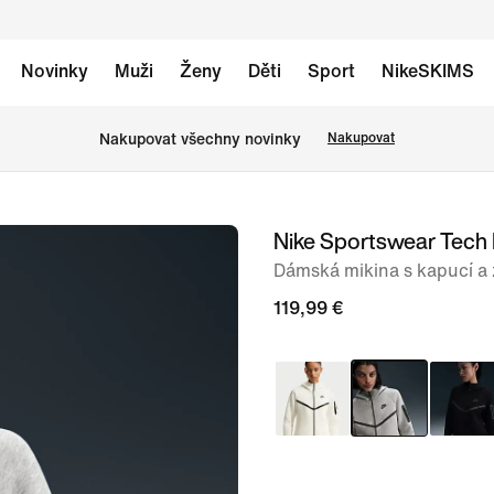
Novinky
Muži
Ženy
Děti
Sport
NikeSKIMS
Nakupovat všechny novinky
Nakupovat
Nike Sportswear Tech
obrázek
1
Dámská mikina s kapucí a 
ze
119,99 €
7