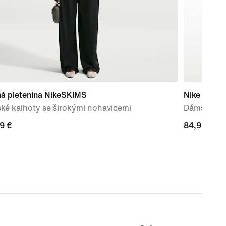
ná pletenina NikeSKIMS
Nike Court 
ké kalhoty se širokými nohavicemi
Dámské bo
9 €
9 €
84,99 €
84,99 €