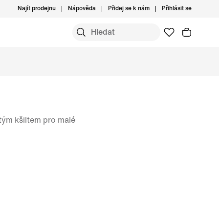
Najít prodejnu
Nápověda
Přidej se k nám
Přihlásit se
tým kšiltem pro malé