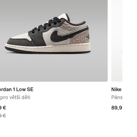
ordan 1 Low SE
Nike Mind 
pro větší děti
Pánské pře
nt
9 €
89,99 €
89,99 €
9 €
 €,
nal