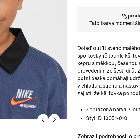
Vyprod
Tato barva momentáln
Dolaď outfit svého maléh
sportovkyně touhle kšilto
kepru s měkkou, česanou 
provedením ze šesti dílů. Z
potní páska pomáhají udrž
v chladu a suchu a nastav
zajistí, že kšiltovka poho
Zobrazená barva:
Čer
Styl:
DH0351-010
Zobrazit podrobnosti o pr