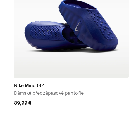
Nike Mind 001
Dámské předzápasové pantofle
89,99 €
89,99 €