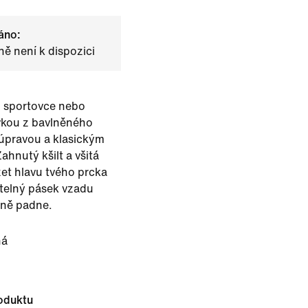
áno:
ě není k dispozici
o sportovce nebo
vkou z bavlněného
úpravou a klasickým
ahnutý kšilt a všitá
et hlavu tvého prcka
itelný pásek vzadu
dlně padne.
ná
oduktu