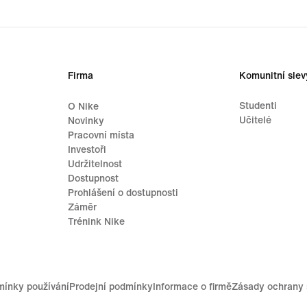
price
99,9
Firma
Komunitní slev
Studenti
O Nike
Učitelé
Novinky
Pracovní místa
Investoři
Udržitelnost
Dostupnost
Prohlášení o dostupnosti
Záměr
Trénink Nike
ínky používání
Prodejní podmínky
Informace o firmě
Zásady ochrany 