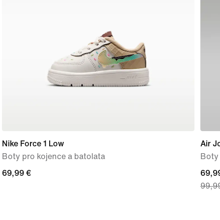
Nike Force 1 Low
Air J
Boty pro kojence a batolata
Boty 
69,99 €
69,99 €
curre
69,9
99,9
price
69,99
origi