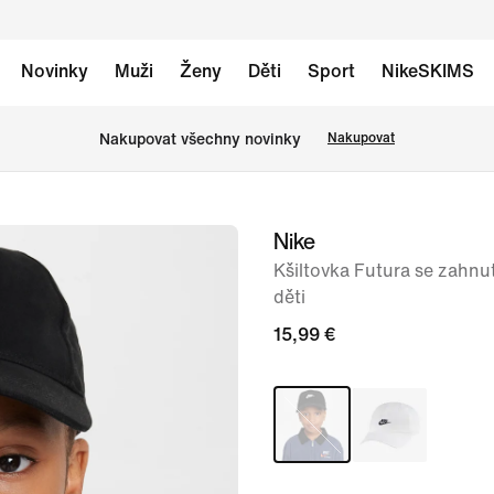
Novinky
Muži
Ženy
Děti
Sport
NikeSKIMS
Nakupovat všechny novinky
Nakupovat
Nike
obrázek
1
Kšiltovka Futura se zahnu
děti
ze
7
15,99 €