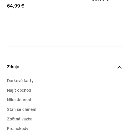
64,99 €
64,99 €
Zdroje
Dárkové karty
Najít obchod
Nike Journal
Staň se členem
Zpětná vazba
Promokódy