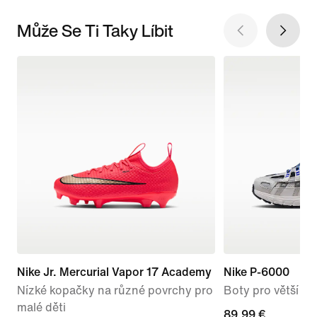
Může Se Ti Taky Líbit
Nike Jr. Mercurial Vapor 17 Academy
Nike P-6000
Nízké kopačky na různé povrchy pro
Boty pro větší dět
malé děti
89,99 €
89,99 €