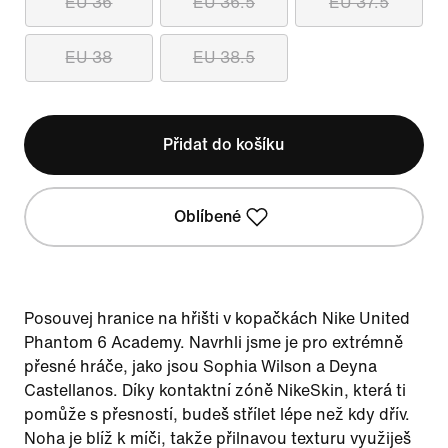
EU 36
EU 36.5
EU 37.5
EU 38
EU 38.5
Přidat do košíku
Oblíbené
Posouvej hranice na hřišti v kopačkách Nike United
Phantom 6 Academy. Navrhli jsme je pro extrémně
přesné hráče, jako jsou Sophia Wilson a Deyna
Castellanos. Díky kontaktní zóně NikeSkin, která ti
pomůže s přesností, budeš střílet lépe než kdy dřív.
Noha je blíž k míči, takže přilnavou texturu využiješ