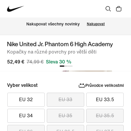
Nakupovat všechny novinky
Nakupovat
Nike United Jr. Phantom 6 High Academy
Kopačky na různé povrchy pro větší děti
52,49 €
74,99 €
Sleva 30 %
Vyber velikost
Průvodce velikostmi
EU 32
EU 33
EU 33.5
EU 34
EU 35
EU 35.5