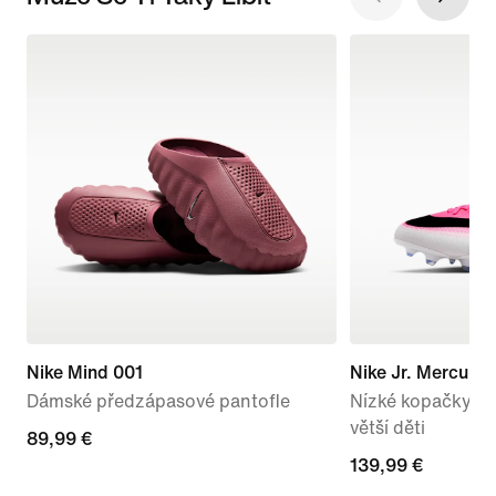
Nike Mind 001
Nike Jr. Mercuria
Dámské předzápasové pantofle
Nízké kopačky na
větší děti
89,99 €
89,99 €
139,99 €
139,99 €