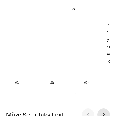
Může Se Ti Taky Líbit