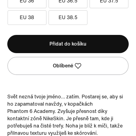
EU 36
EU 36.5
EU 37.5
EU 38
EU 38.5
Přidat do košíku
Oblíbené
Svět nezná tvoje jméno… zatím. Postarej se, aby si
ho zapamatoval navždy, v kopačkách
Phantom 6 Academy. Zvyšuje přesnost díky
kontaktní zóně NikeSkin. Je přesně tam, kde ji
potřebuješ na čisté trefy. Noha je blíž k míči, takže
přilnavou texturu využiješ ke skórování.