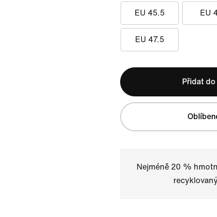
EU 45.5
EU 
EU 47.5
Přidat do
Oblíben
Nejméně 20 % hmotno
recyklovaný