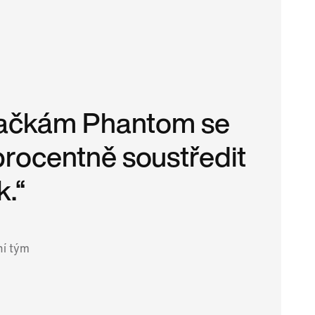
pačkám Phantom se
rocentně soustředit
k.“
ní tým