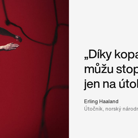
„Díky ko
můžu stop
jen na úto
Erling Haaland
Útočník, norský národ