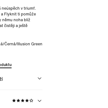
 neúspěch v triumf.
 a Flyknit ti pomůže
ky němu noha blíž
 čistěji a ještě
á/Černá/Illusion Green
oduktu
ží