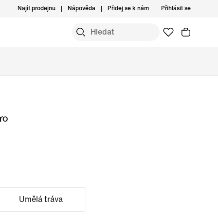
Najít prodejnu
Nápověda
Přidej se k nám
Přihlásit se
ro
Umělá tráva