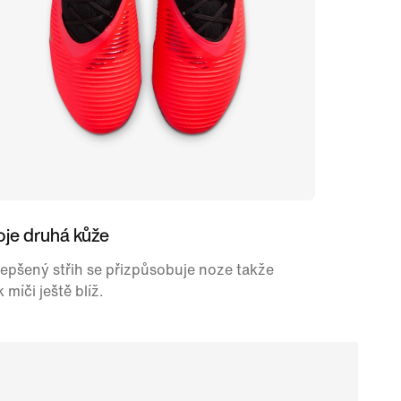
oje druhá kůže
epšený střih se přizpůsobuje noze takže
 k míči ještě blíž.