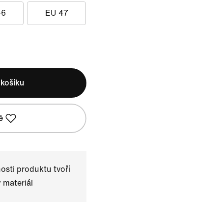
46
EU 47
 košíku
é
sti produktu tvoří
 materiál