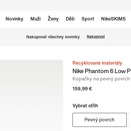
Novinky
Muži
Ženy
Děti
Sport
NikeSKIMS
Nakupovat všechny novinky
Nakupovat
Recyklované materiály
obrázek
Nike Phantom 6 Low P
1
Kopačky na pevný povrch
ze
9
159,99 €
Vybrat střih
Pevný povrch